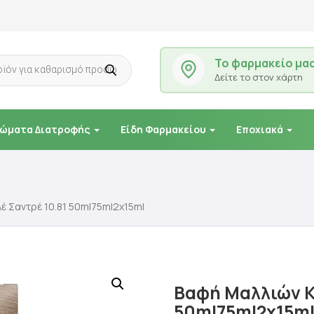
Το φαρμακείο μα
Δείτε το στον χάρτη
ώματα Διατροφής
Είδη Φαρμακείου
Εποχιακά
 Σαντρέ 10.81 50ml75ml2x15ml
Βαφή Μαλλιών Κ
50ml75ml2x15m