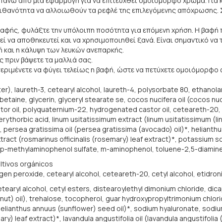
ί πάνω από μία εφαρμογή για να επιτευχθεί ομοιόμορφο χρώμα. Για
ι η πιθανότητα να αλλοιωθούν τα ρεφλέ της επιλεγόμενης απόχρωσης
αφής, φυλάξτε την υπόλοιπη ποσότητα για επόμενη χρήση. Η βαφή 
 να αποθηκευτεί και να χρησιμοποιηθεί ξανά. Είναι σημαντικό να τη
ή και η κάλυψη των λευκών ανεπαρκής.
ς πριν βάψετε τα μαλλιά σας.
 περιμένετε να φύγει τελείως η βαφή, ώστε να πετύχετε ομοιόμορφο
r), laureth-3, cetearyl alcohol, laureth-4, polysorbate 80, ethanol
taine, glycerin, glyceryl stearate se, cocos nucifera oil (cocos nuci
tor oil, polyquaternium-22, hydrogenated castor oil, ceteareth-20, p
rythorbic acid, linum usitatissimum extract (linum usitatissimum (lin
il)*, persea gratissima oil (persea gratissima (avocado) oil)*, helia
 extract (rosmarinus officinalis (rosemary) leaf extract)*, potassium
e, p-methylaminophenol sulfate, m-aminophenol, toluene-2,5-diamin
ultivos orgánicos
en peroxide, cetearyl alcohol, ceteareth-20, cetyl alcohol, etidronic
earyl alcohol, cetyl esters, distearoylethyl dimonium chloride, dicap
t) oil), trehalose, tocopherol, guar hydroxypropyltrimonium chloride,
elianthus annuus (sunflower) seed oil)*, sodium hyaluronate, sodium 
ry) leaf extract)*, lavandula angustifolia oil (lavandula angustifolia (l