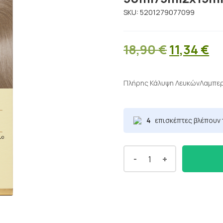
SKU:
5201279077099
Original
Η
18,90
€
11,34
€
price
τ
was:
τι
Πλήρης Κάλυψη ΛευκώνΛαμπε
18,90 €.
εί
11
4
επισκέπτες βλέπουν 
-
+