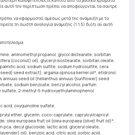
 καλύτερη κάλυψη επιλέξτε κάποιο από τα βασικά χρώματα
. Σε αυτή την περίπτωση πρέπει να αποφεύγονται τα σαντρέ
πρέπει να εφαρμοστεί αμέσως μετά της ανάμειξη με το
ρείτε τη σωστή αναλογία ανάμιξης (1:1,5) διότι αν αυτή
 αποτέλεσμα.
amine, aminomethyl propanol, glycol distearate, sorbitan
fera (coconut) oil), glyceryl isostearate, sorbitan oleate,
almitic acid, sodium sulfite, sodium hydrosulfite, cera
seed) seed extract), argania spinosa kernel oil*, etidronic
nthus annuus seed oil (helianthus annuus (sunflower) seed
 sorbate, sodium benzoate, benzyl alcohol, parfum
e sulfate, 2-methyl-5-hydroxyethylaminophenol.
 acid, oxyquinoline sulfate.
rylyl ether, glycerin, coco-caprylate, capryloyl/caproyl
 olea europaea fruit oil (olea europaea (olive) fruit oil)*,
pca, decyl glucoside, lactic acid, glyceryl oleate,
avender) oil), benzoic acid, citric acid, sorbic acid,