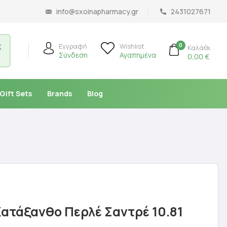
info@sxoinapharmacy.gr
2431027671
ς
0
Εγγραφή
Wishlist
Καλάθι
Σύνδεση
Αγαπημένα
0,00
€
Gift Sets
Brands
Blog
ατάξανθο Περλέ Σαντρέ 10.81
l