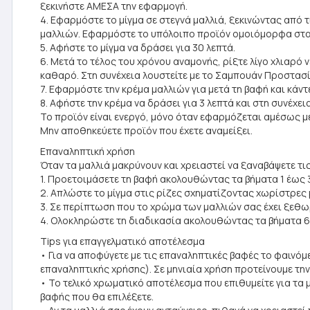
ξεκινήστε ΑΜΕΣΑ την εφαρμογή.
4. Εφαρμόστε το μίγμα σε στεγνά μαλλιά, ξεκινώντας από 
μαλλιών. Εφαρμόστε το υπόλοιπο προϊόν ομοιόμορφα στα μ
5. Αφήστε το μίγμα να δράσει για 30 λεπτά.
6. Μετά το τέλος του χρόνου αναμονής, ρίξτε λίγο χλιαρό 
καθαρό. Στη συνέχεια λουστείτε με το Σαμπουάν Προστασία
7. Εφαρμόστε την κρέμα μαλλιών για μετά τη βαφή και κάν
8. Αφήστε την κρέμα να δράσει για 3 λεπτά και στη συνέχε
Το προϊόν είναι ενεργό, μόνο όταν εφαρμόζεται αμέσως με
Μην αποθηκεύετε προϊόν που έχετε αναμείξει.
Επαναληπτική χρήση
Όταν τα μαλλιά μακρύνουν και χρειαστεί να ξαναβάψετε τι
1. Προετοιμάσετε τη βαφή ακολουθώντας τα βήματα 1 έως 3
2. Απλώστε το μίγμα στις ρίζες σχηματίζοντας χωρίστρες μ
3. Σε περίπτωση που το χρώμα των μαλλιών σας έχει ξεθωρ
4. Ολοκληρώστε τη διαδικασία ακολουθώντας τα βήματα 6
Tips για επαγγελματικό αποτέλεσμα
• Για να αποφύγετε με τις επαναληπτικές βαφές το φαινό
επαναληπτικής χρήσης). Σε μηνιαία χρήση προτείνουμε την
• Το τελικό χρωματικό αποτέλεσμα που επιθυμείτε για τα 
βαφής που θα επιλέξετε.