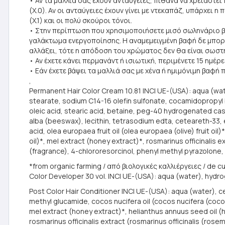
• Αν τα μαλλιά σας έχουν ανταύγειες, πιθανά να χρειαστε
(Χ.0). Αν οι ανταύγειες έχουν γίνει με ντεκαπάζ, υπάρχε
(Χ.1) και οι πολύ σκούροι τόνοι.
• Στην περίπτωση που χρησιμοποιήσετε μισό σωληνάριο β
γαλάκτωμα ενεργοποίησης. Η αναμεμειγμένη βαφή δε μπορεί
αλλάξει, τότε η απόδοση του χρώματος δεν θα είναι σωστ
• Αν έχετε κάνει περμανάντ ή ισιωτική, περιμένετε 15 ημέρε
• Εάν έχετε βάψει τα μαλλιά σας με χένα ή ημιμόνιμη βαφή
,
Permanent Hair Color Cream 10.81 INCI UE-(USA): aqua (wate
stearate, sodium C14-16 olefin sulfonate, cocamidopropyl be
oleic acid, stearic acid, betaine, peg-40 hydrogenated cas
alba (beeswax), lecithin, tetrasodium edta, ceteareth-33, e
acid, olea europaea fruit oil (olea europaea (olive) fruit o
oil)*, mel extract (honey extract)*, rosmarinus officinalis
(fragrance), 4-chlororesorcinol, phenyl methyl pyrazolon
*from organic farming / από βιολογικές καλλιέργειες / de c
Color Developer 30 vol. INCI UE-(USA): aqua (water), hydrog
Post Color Hair Conditioner INCI UE-(USA): aqua (water), cet
methyl glucamide, cocos nucifera oil (cocos nucifera (coconu
mel extract (honey extract)*, helianthus annuus seed oil (h
rosmarinus officinalis extract (rosmarinus officinalis (rosema