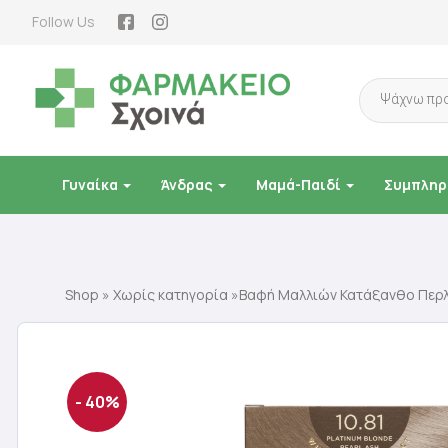
Follow Us
Products
search
Γυναίκα
Άνδρας
Μαμά-Παιδί
Συμπληρ
Shop
»
Χωρίς κατηγορία
»Βαφή Μαλλιών Κατάξανθο Περλέ
- 40%