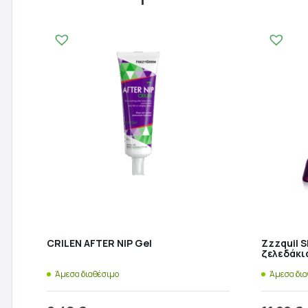
CRILEN AFTER NIP Gel
Zzzquil S
ζελεδάκι
Άμεσα διαθέσιμο
Άμεσα δι