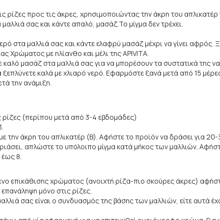
τις ρίζες προς τις άκρες, χρησιμοποιώντας την άκρη του απλικατέρ 
αλλιά σας και κάντε απαλό, μασάζ.Το μίγμα δεν τρέχει.
νερό στα μαλλιά σας και κάντε ελαφρύ μασάζ μέχρι να γίνει αφρός. Ξ
ς Χρώματος με ηλίανθο και μέλι της APIVITA.
τε καλό μασάζ στα μαλλιά σας για να μπορέσουν τα συστατικά της ν
ια ξεπλύνετε καλά με χλιαρό νερό. Εφαρμόστε ξανά μετά από 15 μέρε
τά την ανάμιξη.
ς ρίζες (περίπου μετά από 3-4 εβδομάδες)
.
ε την άκρη του απλικατέρ (Β). Αφήστε το προϊόν να δράσει για 20-
ιάσει, απλώστε το υπόλοιπο μίγμα κατά μήκος των μαλλιών. Αφήστε
 έως 8.
μενο επικάθισης χρώματος (ανοιχτή ρίζα-πιο σκούρες άκρες) αφήστ
 επανάληψη μόνο στις ρίζες.
μαλλιά σας είναι ο συνδυασμός της βάσης των μαλλιών, είτε αυτά έ