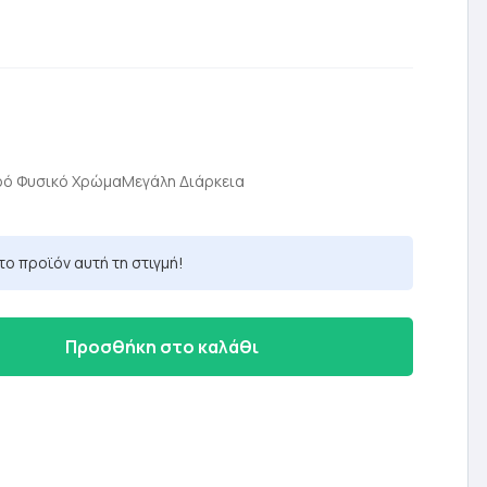
ρέχουσα
μή
ρό Φυσικό ΧρώμαΜεγάλη Διάρκεια
ναι:
,34 €.
το προϊόν αυτή τη στιγμή!
Προσθήκη στο καλάθι