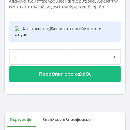
was:
τιμή
Απαλύνει τις λεπτές γραμμές και τις ρυτίδεςΕνισχύει την
ελαστικότηταΑναζωογονεί την ώριμη επιδερμίδα
4,20 €.
είναι:
2,52 €.
4
επισκέπτες βλέπουν το προϊόν αυτή τη
στιγμή!
-
+
Προσθήκη στο καλάθι
Περιγραφή
Επιπλέον πληροφορίες