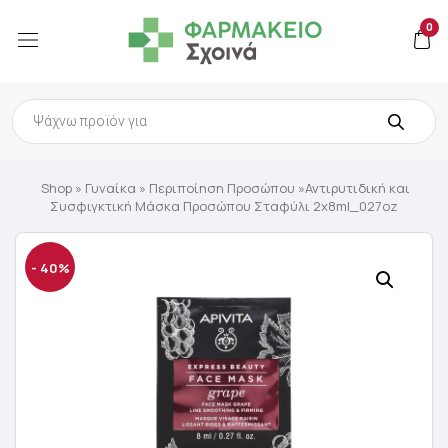
0
Products
search
Shop
»
Γυναίκα
»
Περιποίηση Προσώπου
»Αντιρυτιδική και
Συσφιγκτική Μάσκα Προσώπου Σταφύλι 2x8ml_027oz
- 40%