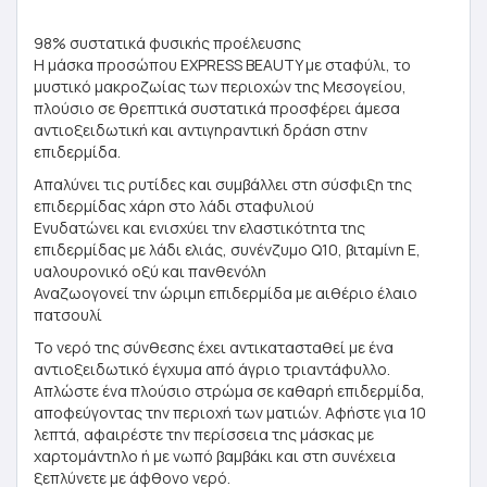
98% συστατικά φυσικής προέλευσης
Η μάσκα προσώπου EXPRESS BEAUTY με σταφύλι, το
μυστικό μακροζωίας των περιοχών της Μεσογείου,
πλούσιο σε θρεπτικά συστατικά προσφέρει άμεσα
αντιοξειδωτική και αντιγηραντική δράση στην
επιδερμίδα.
Απαλύνει τις ρυτίδες και συμβάλλει στη σύσφιξη της
επιδερμίδας χάρη στο λάδι σταφυλιού
Ενυδατώνει και ενισχύει την ελαστικότητα της
επιδερμίδας με λάδι ελιάς, συνένζυμο Q10, βιταμίνη E,
υαλουρονικό οξύ και πανθενόλη
Αναζωογονεί την ώριμη επιδερμίδα με αιθέριο έλαιο
πατσουλί
Το νερό της σύνθεσης έχει αντικατασταθεί με ένα
αντιοξειδωτικό έγχυμα από άγριο τριαντάφυλλο.
Απλώστε ένα πλούσιο στρώμα σε καθαρή επιδερμίδα,
αποφεύγοντας την περιοχή των ματιών. Αφήστε για 10
λεπτά, αφαιρέστε την περίσσεια της μάσκας με
χαρτομάντηλο ή με νωπό βαμβάκι και στη συνέχεια
ξεπλύνετε με άφθονο νερό.