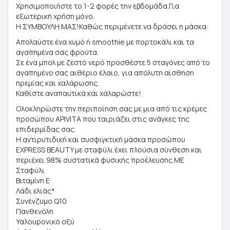
Χρησιμοποιήστε το 1-2 φορές την εβδομάδα.Για
εξωτερική χρήση μόνο.
Η ΣΥΜΒΟΥΛΗ ΜΑΣ!Καθώς περιμένετε να δράσει η μάσκα:
Απολαύστε ένα χυμό ή smoothie με πορτοκάλι και τα
αγαπημένα σας φρούτα.
Σε ένα μπολ με ζεστό νερό προσθέστε 5 σταγόνες από το
αγαπημένο σας αιθέριο έλαιο, για απόλυτη αίσθηση
ηρεμίας και χαλάρωσης.
Καθίστε αναπαυτικά και χαλαρώστε!
Ολοκληρώστε την περιποίηση σας με μια από τις κρέμες
προσώπου APIVITA που ταιριάζει στις ανάγκες της
επιδερμίδας σας.
Η αντιρυτιδική και συσφιγκτική μάσκα προσώπου
EXPRESS BEΑUTY με σταφύλι έχει πλούσια σύνθεση και
περιέχει 98% συστατικά φυσικής προέλευσης.ΜΕ
Σταφύλι
Βιταμίνη Ε
Λάδι ελιάς*
Συνένζυμο Q10
Πανθενόλη
Υαλουρονικό οξύ