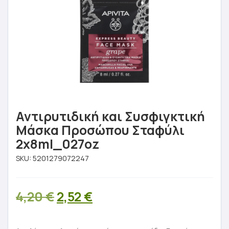
Αντιρυτιδική και Συσφιγκτική
Μάσκα Προσώπου Σταφύλι
2x8ml_027oz
SKU:
5201279072247
Original
Η
4,20
€
2,52
€
price
τρέχουσα