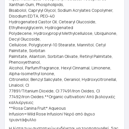
Xanthan Gum, Phospholipids,
Bisabolol, Caprylyl Glycol, Sodium Acrylates Copolymer,
Disodium EDTA, PEG-40
Hydrogenated Castor Oil, Cetearyl Glucoside,
Ethylhexylglycerin, Hydrogenated
Polydecene, Hydroxypropyl Methylcellulose, Ubiquinone,
Decyl Glucoside,
Cellulose, Polyglyceryl-10 Stearate, Mannitol, Cetyl
Palmitate, Sorbitan
Palmitate, Allantoin, Sorbitan Olivate, Retinyl Palmitate,
Phenoxyethanol,
Alcohol, Parfum/Fragrance, Hexyl Cinnamal, Limonene,
Alpha-Isomethyl Ionone,
Citronellol, Benzyl Salicylate, Geraniol, Hydroxycitronellal,
Linalool, CI
77891/Titanium Dioxide, CI 77491/Iron Oxides, CI
77492/Iron Oxides.**Organic cultivation/ Από βιολογικές
καλλιέργειες
**Rosa Canina Fruit* Aqueous
Infusion=Wild Rose Infusion/ Νερό από άγριο
τριαντάφυλλο
Η λίστα των συστατικών ενδέχεται να τροποποιηθεί. Σας