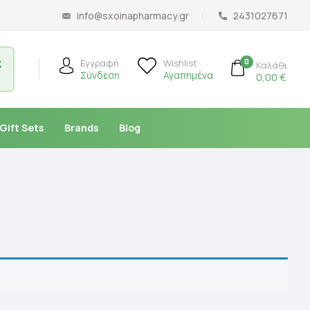
info@sxoinapharmacy.gr
2431027671
ς
0
Εγγραφή
Wishlist
Καλάθι
Σύνδεση
Αγαπημένα
0,00
€
Gift Sets
Brands
Blog