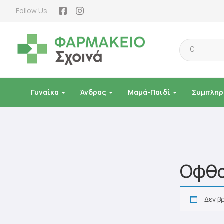
Follow Us
Products
search
Γυναίκα
Άνδρας
Μαμά-Παιδί
Συμπληρ
Οφθα
Δεν β