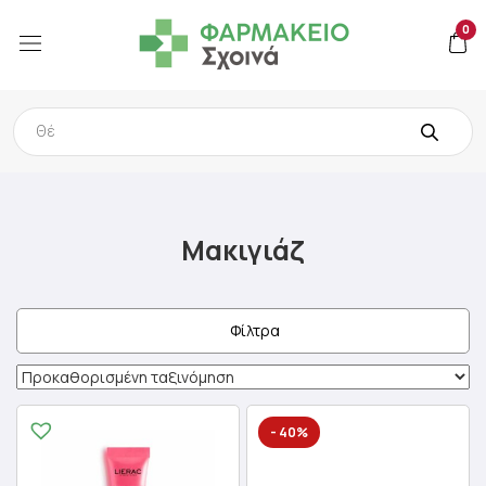
0
Products
search
Μακιγιάζ
Φίλτρα
- 40%