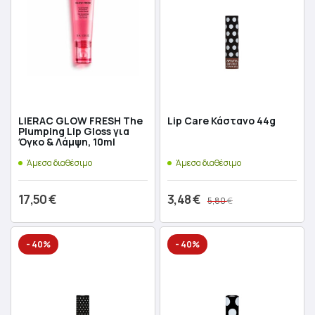
LIERAC GLOW FRESH The
Lip Care Κάστανο 44g
Plumping Lip Gloss για
Όγκο & Λάμψη, 10ml
Άμεσα διαθέσιμο
Άμεσα διαθέσιμο
17,50
€
3,48
€
€
5,80
Original
Η
price
τρέχουσα
Προσθήκη στο καλάθι
Προσθήκη στο καλάθι
- 40%
- 40%
was:
τιμή
5,80 €.
είναι:
3,48 €.