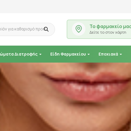
Το φαρμακείο μα
Δείτε το στον χάρτη
ώματα Διατροφής
Είδη Φαρμακείου
Εποχιακά