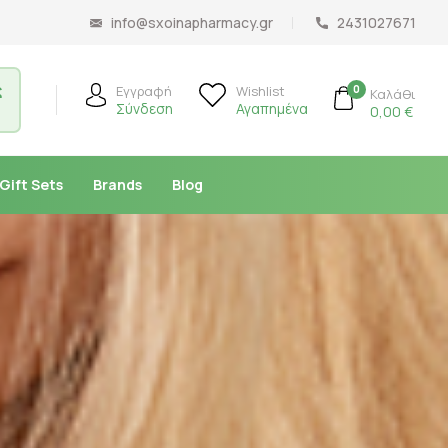
info@sxoinapharmacy.gr
2431027671
ς
0
Εγγραφή
Wishlist
Καλάθι
Σύνδεση
Αγαπημένα
0,00
€
Gift Sets
Brands
Blog