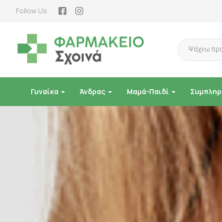
Follow Us
Products
search
Γυναίκα
Άνδρας
Μαμά-Παιδί
Συμπληρ